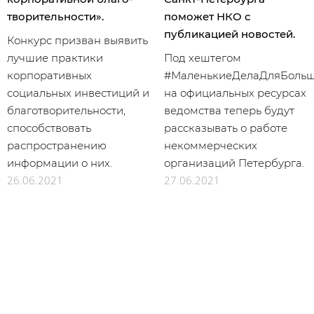
твори­тель­ности».
поможет НКО с
публикацией новостей.
Конкурс призван выявить
лучшие практики
Под хештегом
корпоративных
#МаленькиеДелаДляБольш
социальных инвестиций и
на официальных ресурсах
благотворительности,
ведомства теперь будут
способствовать
рассказывать о работе
распространению
некоммерческих
информации о них.
организаций Петербурга.
26.06.2021
27.06.2021