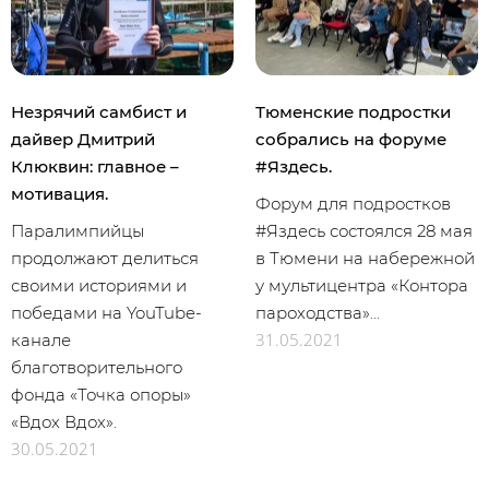
Незрячий самбист и
Тюменские подростки
дайвер Дмитрий
собрались на форуме
Клюквин: главное –
#Яздесь.
мотивация.
Форум для подростков
Паралимпийцы
#Яздесь состоялся 28 мая
продолжают делиться
в Тюмени на набережной
своими историями и
у мультицентра «Контора
победами на YouTube-
пароходства»...
31.05.2021
канале
благотворительного
фонда «Точка опоры»
«Вдох Вдох».
30.05.2021