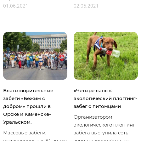
01.06.2021
02.06.2021
Благотворительные
«Четыре лапы»:
забеги «Бежим с
экологический плоггинг-
добром» прошли в
забег с питомцами
Орске и Каменске-
Организатором
Уральском.
экологического плоггинг-
Массовые забеги,
забега выступила сеть
приуроченные к 20-летию
зоомагазинов «Четыре