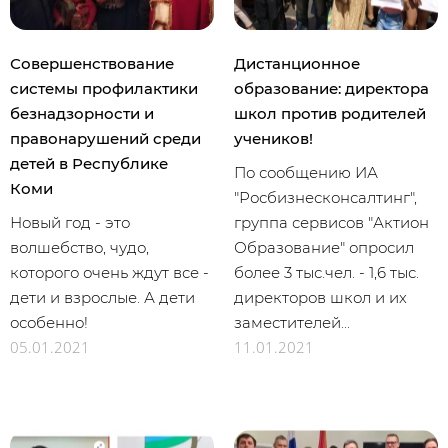
Совершенствование
Дистанционное
системы профилактики
образование: директора
безнадзорности и
школ против родителей
правонарушений среди
учеников!
детей в Республике
По сообщению ИА
Коми
"Росбизнесконсалтинг",
Новый год - это
группа сервисов "Актион
волшебство, чудо,
Образование" опросил
которого очень ждут все -
более 3 тыс.чел. - 1,6 тыс.
дети и взрослые. А дети
директоров школ и их
особенно!
заместителей...
05.01.2021
11.01.2021