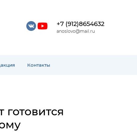
+7 (912)8654632
anoslovo@mail.ru
дакция
Контакты
 готовится
ому