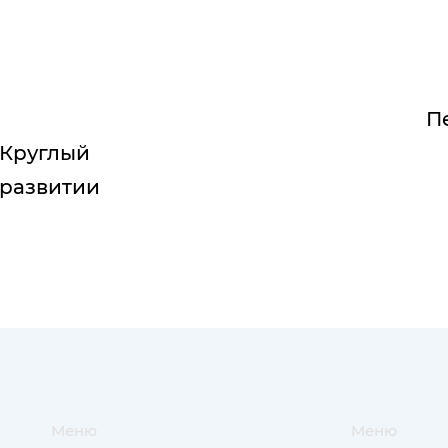
П
 Круглый
 развитии
Меню
Меню