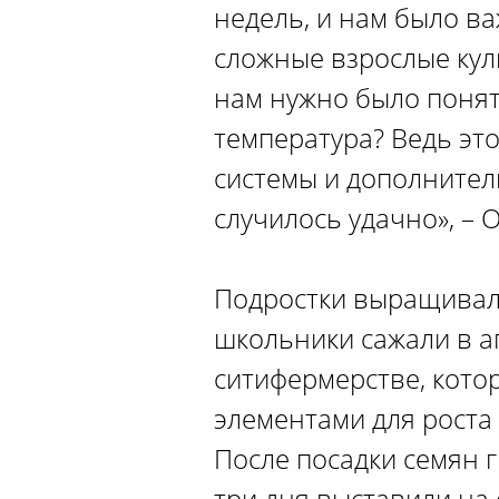
недель, и нам было ва
сложные взрослые куль
нам нужно было понять
температура? Ведь эт
системы и дополнител
случилось удачно», – 
Подростки выращивали 
школьники сажали в а
ситифермерстве, кото
элементами для роста
После посадки семян г
три дня выставили на