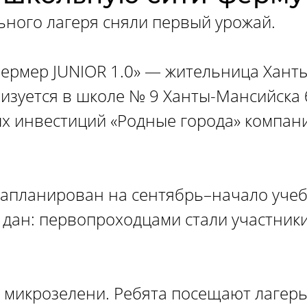
ьного лагеря сняли первый урожай.
фермер JUNIOR 1.0» — жительница Хант
лизуется в школе № 9 Ханты-Мансийска 
х инвестиций «Родные города» компан
апланирован на сентябрь–начало учеб
е дан: первопроходцами стали участни
 микрозелени. Ребята посещают лагерь