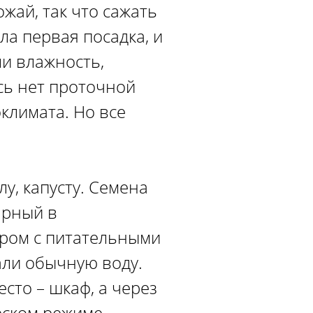
жай, так что сажать
ла первая посадка, и
ли влажность,
сь нет проточной
климата. Но все
у, капусту. Семена
ярный в
ором с питательными
али обычную воду.
сто – шкаф, а через
еском режиме