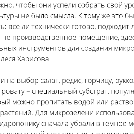
жно, чтобы они успели собрать свой уро
туры не было смысла. К тому же это бы
: все ли технически готово, подходит 
о не производственное помещение, зде
ьных инструментов для создания микро
Олеся Харисова.
на выбор салат, редис, горчицу, руккол
гровату – специальный субстрат, попул
рый можно пропитать водой или раств
 растений. Для микрозелени использов
идропонику сначала убрали в темное ме
 специальный стеллаж, где в автоматич