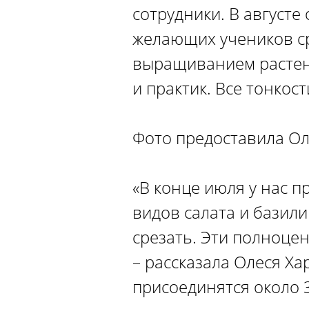
сотрудники. В августе
желающих учеников ср
выращиванием растени
и практик. Все тонко
Фото предоставила Ол
«В конце июля у нас п
видов салата и базил
срезать. Эти полноце
– рассказала Олеся Ха
присоединятся около 3