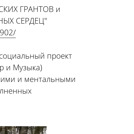
КИХ ГРАНТОВ и
ЫХ СЕРДЕЦ"
2902/
 социальный проект
р и Музыка)
скими и ментальными
олненных