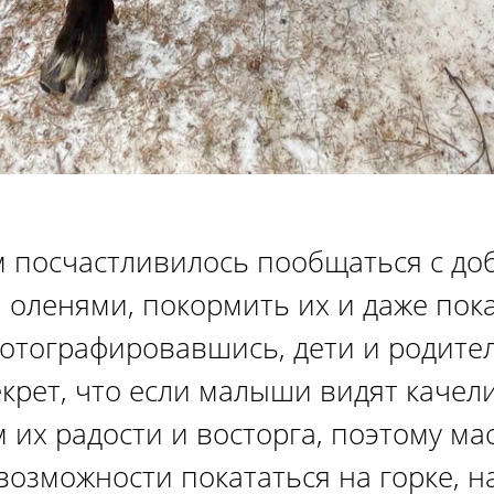
м посчастливилось пообщаться с д
оленями, покормить их и даже пока
отографировавшись, дети и родител
екрет, что если малыши видят качели
 их радости и восторга, поэтому м
возможности покататься на горке, н