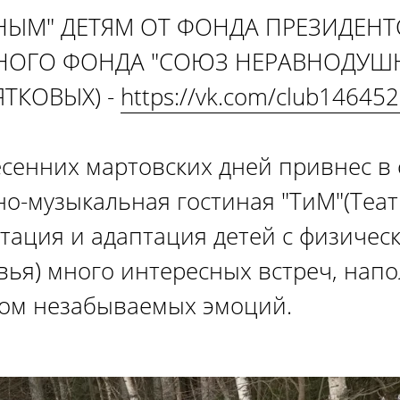
ЫМ" ДЕТЯМ ОТ ФОНДА ПРЕЗИДЕНТС
НОГО ФОНДА "СОЮЗ НЕРАВНОДУШН
ЯТКОВЫХ) -
https://vk.com/club14645
есенних мартовских дней привнес в
о-музыкальная гостиная "ТиМ"(Теат
итация и адаптация детей с физиче
ья) много интересных встреч, нап
ом незабываемых эмоций.