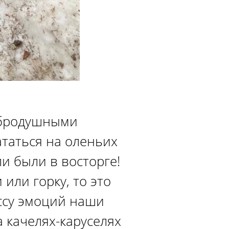
обродушными
таться на оленьих
и были в восторге!
 или горку, то это
ассу эмоций наши
а качелях-каруселях