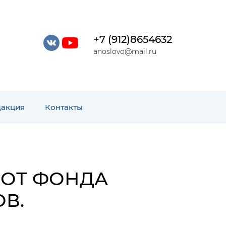
+7 (912)8654632
anoslovo@mail.ru
дакция
Контакты
 ОТ ФОНДА
В.