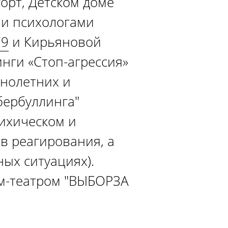
орт, Детском доме
ми психологами
79
и Кирьяновой
нги «Стоп-агрессия»
ннолетних и
бербуллинга"
ихическом и
в реагирования, а
ых ситуациях).
ум-театром "ВЫБОРЗА