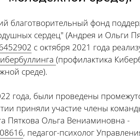
ий благотворительный фонд поддер
душных сердец" (Андрея и Ольги Пя
46452902
с октября 2021 года реали
ибербуллинга
(профилактика Кибер
жной среде).
2022 года, были проведены промежу
ятии приняли участие члены команд
та Пяткова Ольга Вениаминовна -
708616
, педагог-психолог Управлен