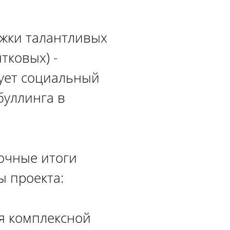
жки талантливых
тковых) -
зует социальный
буллинга в
точные итоги
ы проекта:
ия комплексной