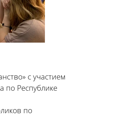
анство» с участием
а по Республике
оликов по