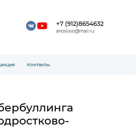
+7 (912)8654632
anoslovo@mail.ru
дакция
Контакты
бербуллинга
одростково-