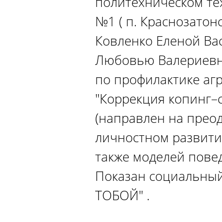
политехническом тех
№1 ( п. Краснозато
Ковленко Еленой В
Любовью Валериев
по профилактике аг
"Коррекция копинг–с
(направлен на прео
личностном развити
также моделей пове
Показан социальный
ТОБОЙ" .