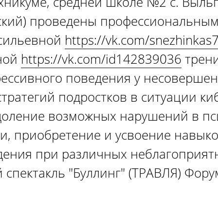
никуме, средней школе №2 с. Выльг
нский) проведены профессиональны
асильевной
https://vk.com/snezhinkas
ной
https://vk.com/id142839036
трени
рессивного поведения у несоверше
тратегий подростков в ситуации ки
доление возможных нарушений в пс
и, приобретение и усвоение навыко
дения при различных неблагоприятн
 спектакль "Буллинг" (ТРАВЛЯ) Фор