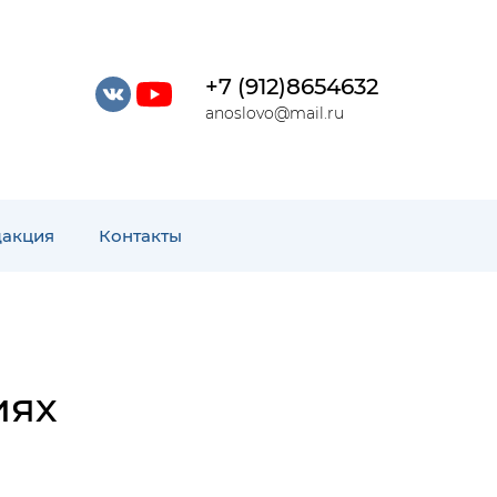
+7 (912)8654632
anoslovo@mail.ru
дакция
Контакты
иях