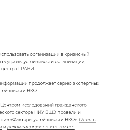
 использовать организации в кризисный
ать угрозы устойчивости организации,
 центра ГРАНИ.
 информации продолжает серию экспертных
стойчивости НКО.
 с Центром исследований гражданского
еского сектора НИУ ВШЭ провели и
ание «Факторы устойчивости НКО».
Отчет с
я
и
рекомендации по итогам его