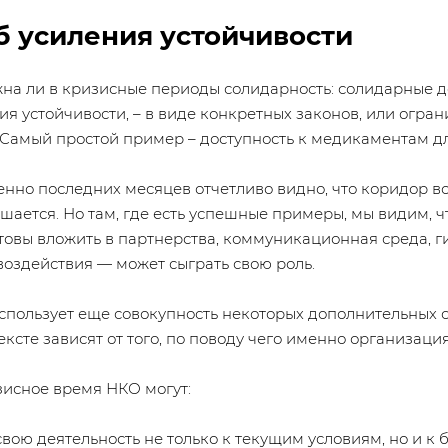
б усиления устойчивости
жна ли в кризисные периоды солидарность: солидарные 
ния устойчивости, – в виде конкретных законов, или огра
 Самый простой пример – доступность к медикаментам дл
нно последних месяцев отчетливо видно, что коридор в
шается. Но там, где есть успешные примеры, мы видим, 
товы вложить в партнерства, коммуникационная среда, г
воздействия — может сыграть свою роль.
 использует еще совокупность некоторых дополнительных
ксте зависят от того, по поводу чего именно организаци
зисное время НКО могут:
свою деятельность не только к текущим условиям, но и к