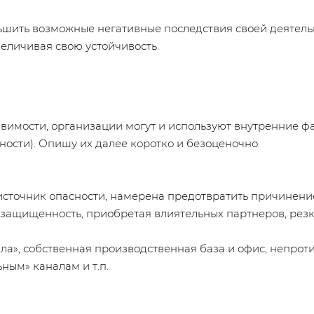
ньшить возможные негативные последствия своей деятель
еличивая свою устойчивость.
вимости, организации могут и используют внутренние ф
ности). Опишу их далее коротко и безоценочно.
 источник опасности, намерена предотвратить причинени
ю защищенность, приобретая влиятельных партнеров, рез
икла», собственная производственная база и офис, непр
ным» каналам и т.п.