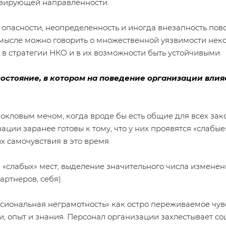
лизирующей направленности.
опасности, неопределенность и иногда внезапность пово
 смысле можно говорить о множественной уязвимости не
т в стратегии НКО и в их возможности быть устойчивыми.
остояние, в котором на поведение организации влияет
окловым мечом, когда вроде бы есть общие для всех зак
зации заранее готовы к тому, что у них проявятся «слабы
х самочувствия в это время.
 «слабых» мест, выделение значительного числа измене
ртнеров, себя).
сиональная неграмотность» как остро переживаемое чув
, опыт и знания. Персонал организации захлестывает с