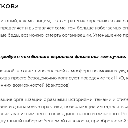
жков»
изаций, как мы видим, – это стратегия «красных флажков»
пределяет и выставляет сама, тем больше избегаемых оп
ые беды, возможно, смерть организации. Уменьшение пр
 требует: чем больше «красных флажков» тем лучше.
енной, но отчетливо опасной атмосферы возможных ухуд
огда просто безоценочно копируют поведение тех НКО, к
енних возможностей (факторов).
евшие организации с разными историями, темами и стил
зык и одинаковые практики, позволяющие им отделяться 
авязыванию им чего-то как единственно возможного. Ро
идуальный выбор избегаемой опасности, приобретаемой у