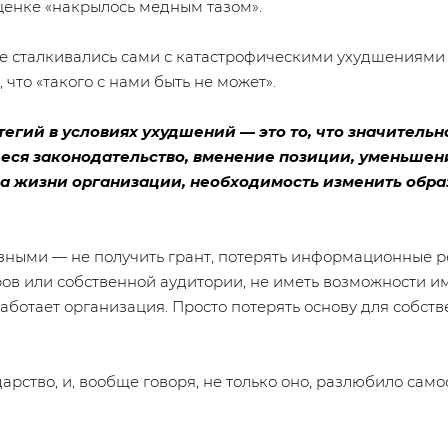
ценке «накрылось медным тазом».
не сталкивались сами с катастрофическими ухудшениям
что «такого с нами быть не может».
егий в условиях ухудшений — это то, что значительн
я законодательство, вменение позиции, уменьшени
а жизни организации, необходимость изменить обра
ными — не получить грант, потерять информационные ре
ов или собственной аудитории, не иметь возможности им
работает организация. Просто потерять основу для собст
ударство, и, вообще говоря, не только оно, разлюбило с