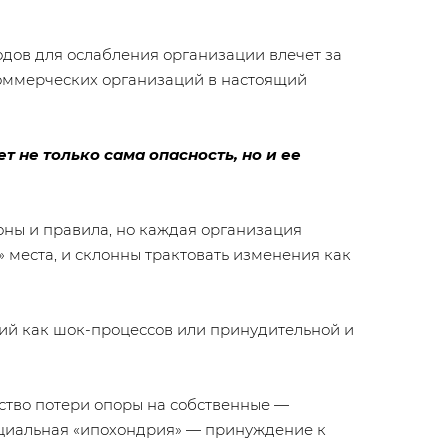
дов для ослабления организации влечет за
коммерческих организаций в настоящий
 не только сама опасность, но и ее
оны и правила, но каждая организация
е» места, и склонны трактовать изменения как
ний как шок-процессов или принудительной и
ство потери опоры на собственные —
оциальная «ипохондрия» — принуждение к