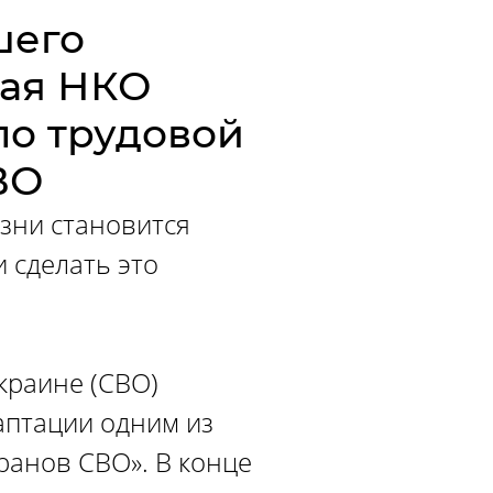
шего
кая НКО
по трудовой
ВО
зни становится
 сделать это
краине (СВО)
аптации одним из
ранов СВО». В конце