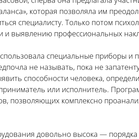
аланса», которая позволяла им преодол
ться специалисту. Только потом психол
и и выявлению профессиональных накл
использовала специальные приборы и 
дпочла не называть, пока не запатент
явить способности человека, определ
приниматель или исполнитель. Програ
ов, позволяющих комплексно проанали
рудования довольно высока — порядка 