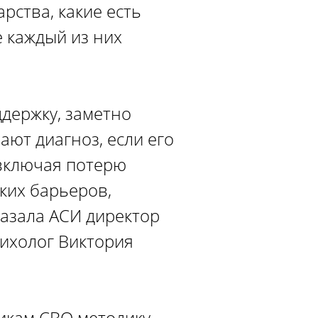
рства, какие есть
 каждый из них
держку, заметно
ют диагноз, если его
 включая потерю
ких барьеров,
казала АСИ директор
сихолог Виктория
никам СВО методику