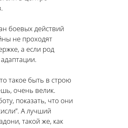
.
ан боевых действий
ойны не проходят
ржке, а если род
 адаптации.
что такое быть в строю
ешь, очень велик.
ту, показать, что они
кисли”. А лучший
дони, такой же, как