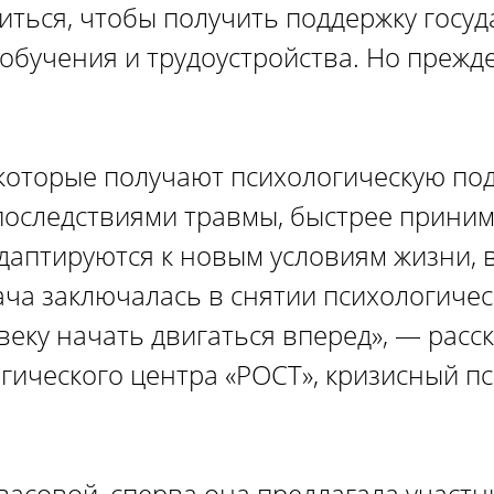
иться, чтобы получить поддержку госуда
обучения и трудоустройства. Но прежде
которые получают психологическую под
последствиями травмы, быстрее принима
 адаптируются к новым условиям жизни,
ача заключалась в снятии психологичес
еку начать двигаться вперед», — расс
гического центра «РОСТ», кризисный п
васовой, сперва она предлагала участ