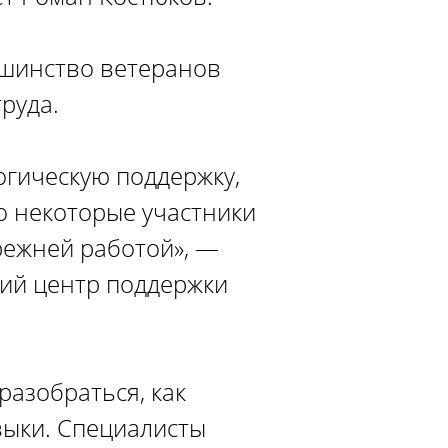
ьшинство ветеранов
руда.
огическую поддержку,
о некоторые участники
режней работой», —
кий центр поддержки
разобраться, как
выки. Специалисты