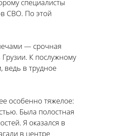
торому специалисты
в СВО. По этой
плечами — срочная
 Грузии. К послужному
, ведь в трудное
нее особенно тяжелое:
остью. Была полостная
стей. Я оказался в
агали в центре