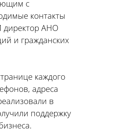
ающим с
ходимые контакты
СИ директор АНО
ций и гражданских
странице каждого
ефонов, адреса
реализовали в
олучили поддержку
бизнеса.