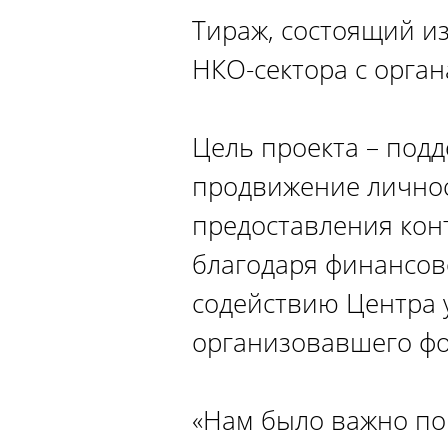
Тираж, состоящий и
НКО-сектора с орга
Цель проекта – под
продвижение личнос
предоставления кон
благодаря финансов
содействию Центра у
организовавшего фо
«Нам было важно по