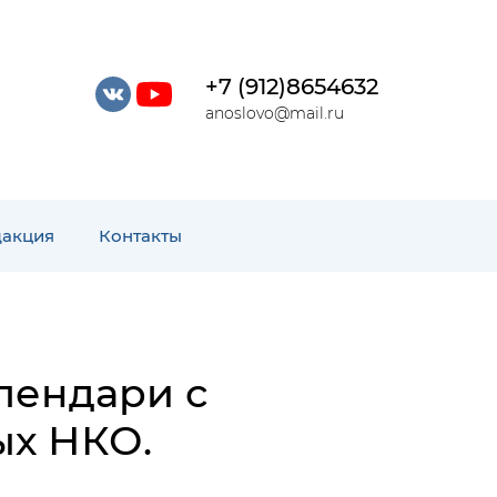
+7 (912)8654632
anoslovo@mail.ru
дакция
Контакты
лендари с
ых НКО.