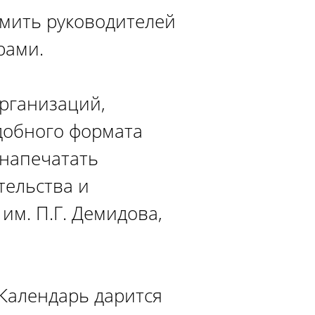
омить руководителей
рами.
рганизаций,
добного формата
 напечатать
тельства и
им. П.Г. Демидова,
Календарь дарится