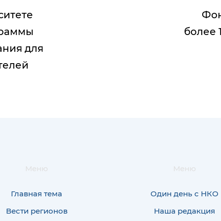
ситете
Фон
граммы
более 
ания для
телей
Меню
Меню
Главная тема
Один день с НКО
Вести регионов
Наша редакция