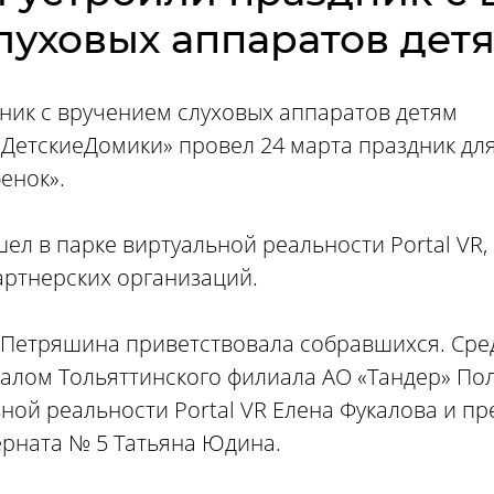
луховых аппаратов дет
дник с вручением слуховых аппаратов детям
ДетскиеДомики» провел 24 марта праздник для
енок».
ел в парке виртуальной реальности Portal VR,
артнерских организаций.
Петряшина приветствовала собравшихся. Сред
алом Тольяттинского филиала АО «Тандер» По
ной реальности Portal VR Елена Фукалова и пр
рната № 5 Татьяна Юдина.