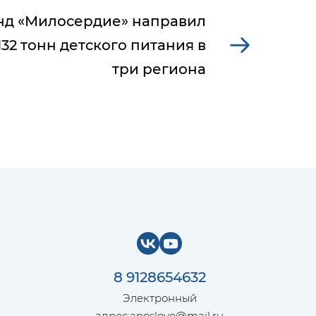
д «Милосердие» направил
132 тонн детского питания в
три региона
8 9128654632
Электронный
адрес:
anoslovo@mail.ru