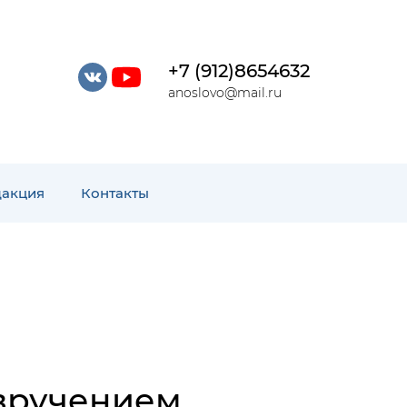
+7 (912)8654632
anoslovo@mail.ru
дакция
Контакты
 вручением