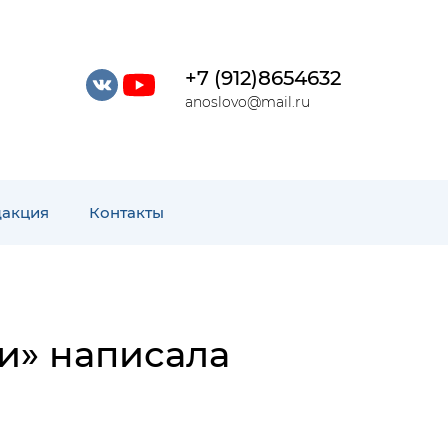
+7 (912)8654632
anoslovo@mail.ru
дакция
Контакты
и» написала