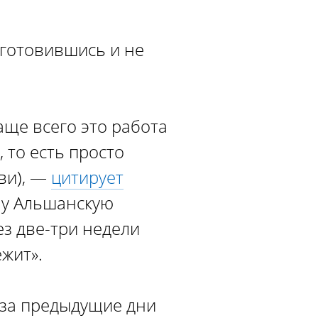
дготовившись и не
аще всего это работа
 то есть просто
ви), —
цитирует
ну Альшанскую
ез две-три недели
ежит».
 за предыдущие дни