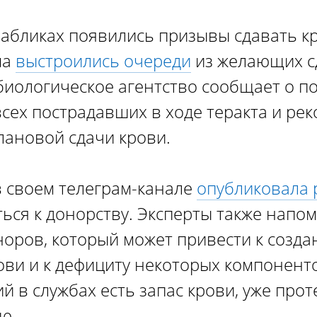
пабликах появились призывы сдавать к
ма
выстроились очереди
из желающих с
иологическое агентство сообщает о п
сех пострадавших в ходе теракта и ре
лановой сдачи крови.
в своем телеграм-канале
опубликовала
ься к донорству. Эксперты также напо
норов, который может привести к созд
ви и к дефициту некоторых компоненто
й в службах есть запас крови, уже про
ю.