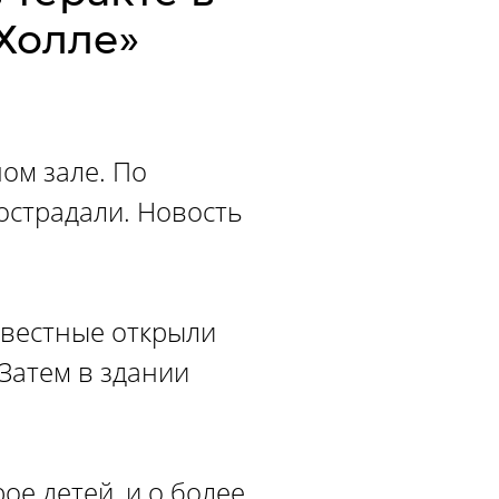
Холле»
ом зале. По
острадали. Новость
звестные открыли
Затем в здании
ое детей, и о более