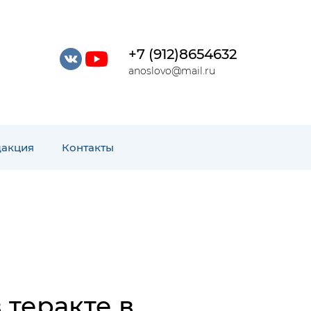
+7 (912)8654632
anoslovo@mail.ru
дакция
Контакты
 теракте в