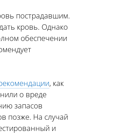
ровь пострадавшим.
дать кровь. Однако
олном обеспечении
комендует
 рекомендации
, как
мнили о вреде
анию запасов
в позже. На случай
тестированный и