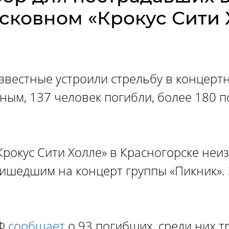
сковном «Крокус Сити 
звестные устроили стрельбу в концертн
ым, 137 человек погибли, более 180 п
Крокус Сити Холле» в Красногорске неи
ришедшим на концерт группы «Пикник». 
РФ
сообщает
о 93 погибших, среди них тр