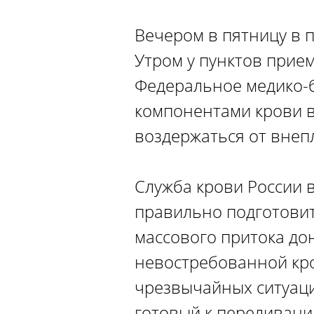
Вечером в пятницу в 
Утром у пунктов прие
Федеральное медико-б
компонентами крови в
воздержаться от внеп
Служба крови России 
правильно подготовит
массового притока до
невостребованной кро
чрезвычайных ситуаци
готовый к переливани