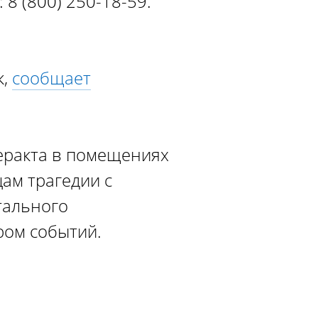
 8 (800) 250-18-59.
к,
сообщает
еракта в помещениях
цам трагедии с
тального
ром событий.