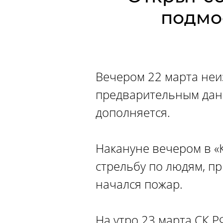
подмо
Вечером 22 марта неи
предварительным данн
дополняется.
Накануне вечером в «
стрельбу по людям, п
начался пожар.
На утро 23 марта СК 