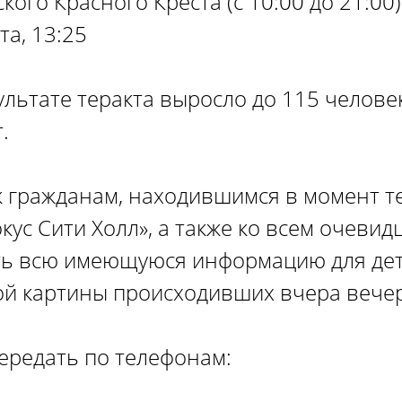
ого Красного Креста (с 10:00 до 21:00):
а, 13:25
ультате теракта выросло до 115 челове
.
к гражданам, находившимся в момент т
кус Сити Холл», а также ко всем очевид
ть всю имеющуюся информацию для де
ой картины происходивших вчера вече
редать по телефонам: