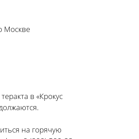
о Москве
теракта в «Крокус
одолжаются.
иться на горячую