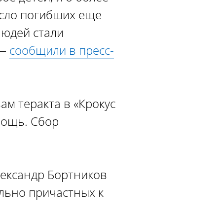
исло погибших еще
людей стали
 —
сообщили в пресс-
м теракта в «Крокус
мощь. Сбор
лександр Бортников
льно причастных к