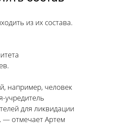
ходить из их состава.
митета
ев.
й, например, человек
ия-учредитель
ителей для ликвидации
, — отмечает Артем