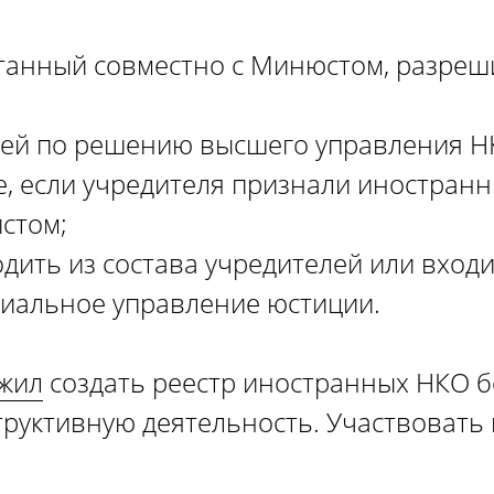
танный совместно с Минюстом, разреш
лей по решению высшего управления Н
е, если учредителя признали иностранн
истом;
дить из состава учредителей или входи
иальное управление юстиции.
жил
создать реестр иностранных НКО б
труктивную деятельность. Участвовать 