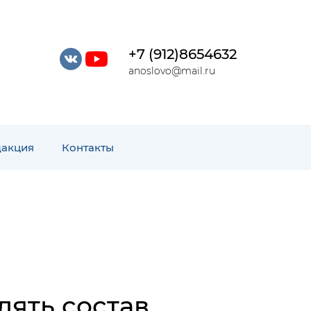
+7 (912)8654632
anoslovo@mail.ru
дакция
Контакты
ять состав