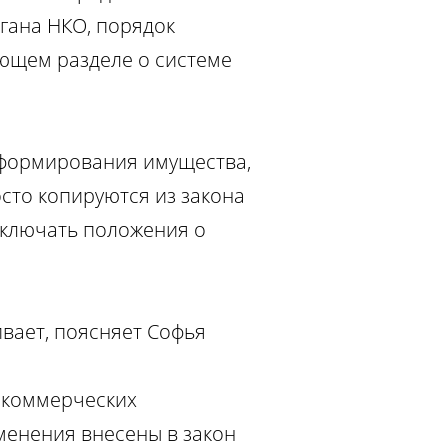
гана НКО, порядок
ующем разделе о системе
х формирования имущества,
осто копируются из закона
 включать положения о
ивает, поясняет Софья
некоммерческих
менения внесены в закон