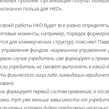
ельных проблем. Организации получат больше
днозначно польза для НКО».
своей работы НКО будет все равно определять 
и типовые моменты, например, порядок формир
ется для коммерческих структур), поясняет Паве
 управления фондом: «карманное управление 
ервом случае учредитель сам формирует и правл
если учредитель не сможет выполнять в какой-
рти физического лица либо ликвидации юридичес
ована.
ель формирует первый состав правления, а пос
само, тут уже меньше зависимости от учредите
в типовых уставах будет предложено несколько