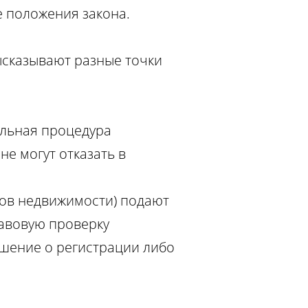
е положения закона.
ысказывают разные точки
альная процедура
не могут отказать в
ков недвижимости) подают
авовую проверку
ешение о регистрации либо