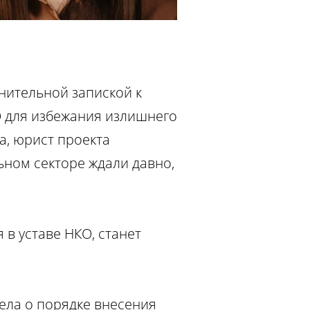
снительной запиской к
О для избежания излишнего
а, юрист проекта
ьном секторе ждали давно,
 в уставе НКО, станет
дела о порядке внесения