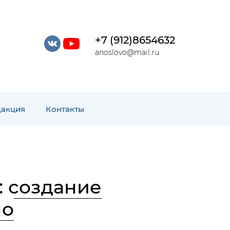
+7 (912)8654632
anoslovo@mail.ru
дакция
Контакты
 создание
но