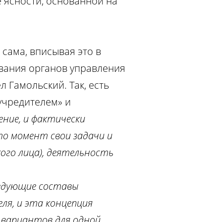
 ясности, основанной на
сама, вписывая это в
ования органов управления
л Гамольский. Так, есть
учредителем» и
ение, и фактически
то момент свои задачи и
кого лица), деятельность
ледующие составы
ля, и эта концепция
 вариантов для одной