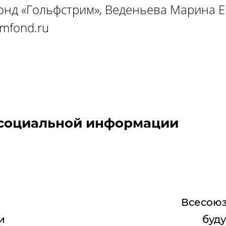
нд «Гольфстрим», Веденьева Марина Е
mfond.ru
 социальной информации
Всесоюз
и
буд