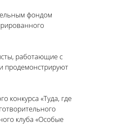
ительным фондом
нтрированного
исты, работающие с
 и продемонстрируют
о конкурса «Туда, где
аготворительного
ного клуба «Особые