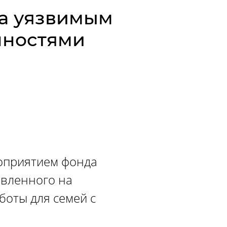
а уязвимым
нностями
оприятием фонда
авленного на
боты для семей с