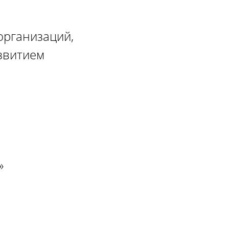
организаций,
азвитием
»