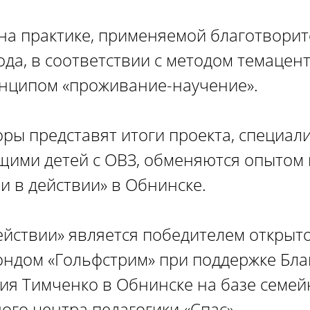
 на практике, применяемой благотвор
года, в соответствии с методом темаце
инципом «проживание-научение».
оры представят итоги проекта, специал
щими детей с ОВЗ, обменяются опытом
 в действии» в Обнинске.
йствии» является победителем открытог
фондом «Гольфстрим» при поддержке Бл
ия Тимченко в Обнинске на базе семей
го центра педагогики «Спас».