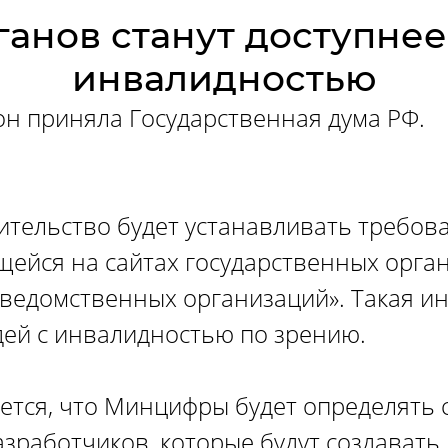
ганов станут доступнее
инвалидностью
н приняла Государственная дума РФ.
вительство будет устанавливать требов
ейся на сайтах государственных орган
дведомственных организаций». Такая 
дей с инвалидностью по зрению.
ается, что Минцифры будет определять
зработчиков, которые будут создават