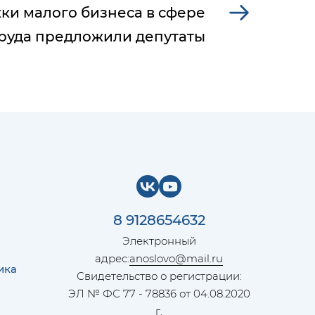
ки малого бизнеса в сфере
руда предложили депутаты
8 9128654632
Электронный
адрес:
anoslovo@mail.ru
ика
Свидетельство о регистрации:
ЭЛ № ФС 77 - 78836 от 04.08.2020
г.