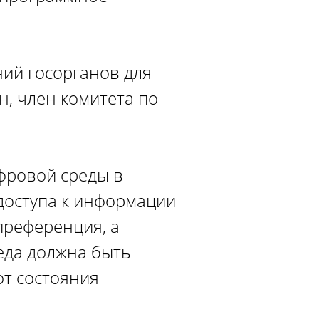
ний госорганов для
, член комитета по
фровой среды в
доступа к информации
преференция, а
еда должна быть
от состояния