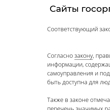
Сайты госор
Соответствующий зако
Согласно
закону
, пра
информации, содержащ
самоуправления и по
быть доступна для лю
Также в законе отмеч
перечень значимых ра