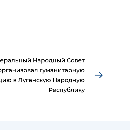
еральный Народный Совет
организовал гуманитарную
цию в Луганскую Народную
Республику