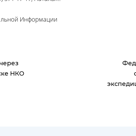
иальной Информации
через
Фед
ске НКО
экспеди