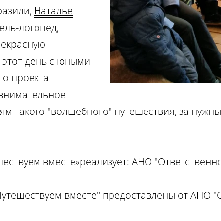
разили,
Наталье
тель-логопед,
прекрасную
 этот день с юными
го проекта
 внимательное
ям такого "волшебного" путешествия, за нужны
ествуем вместе»реализует: АНО "Ответственно
утешествуем вместе" предоставлены от АНО "