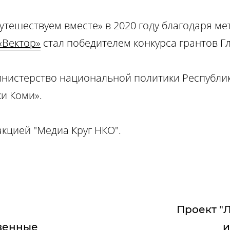
утешествуем вместе» в 2020 году благодаря м
«Вектор»
стал победителем конкурса грантов Г
инистерство национальной политики Республик
и Коми».
акцией "Медиа Круг НКО".
Проект "
венные
и