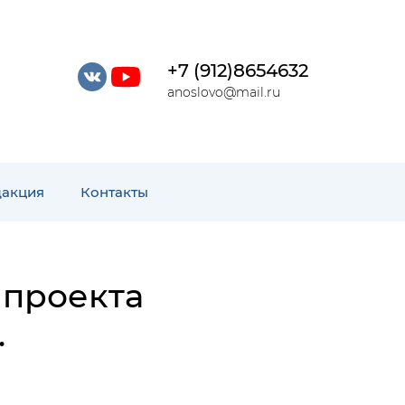
+7 (912)8654632
anoslovo@mail.ru
дакция
Контакты
 проекта
.