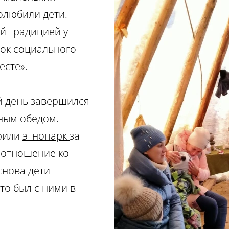
олюбили дети.
й традицией у
ок социального
есте».
й день завершился
сным обедом.
арили
этнопарк
за
 отношение ко
снова дети
кто был с ними в