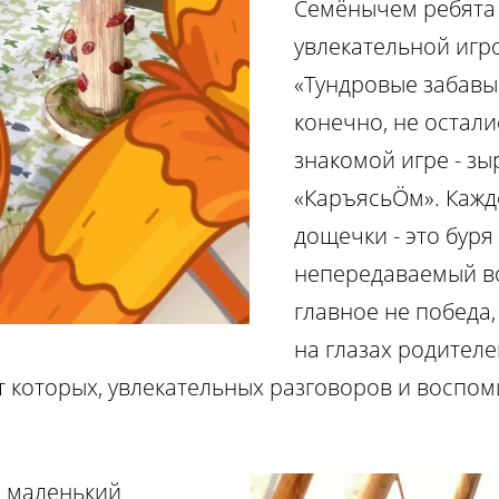
Семёнычем ребята 
увлекательной иг
«Тундровые забавы»
конечно, не остал
знакомой игре - зы
«КаръясьÖм». Кажд
дощечки - это буря
непередаваемый во
главное не победа,
на глазах родител
 которых, увлекательных разговоров и воспом
и маленький