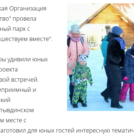
кая Организация
тво" провела
ный парк с
ешествуем вместе".
ры удивили юных
роекта
вой встречей.
теприимный и
ский
ктывдинском
ом месте с
заготовил для юных гостей интересную темати