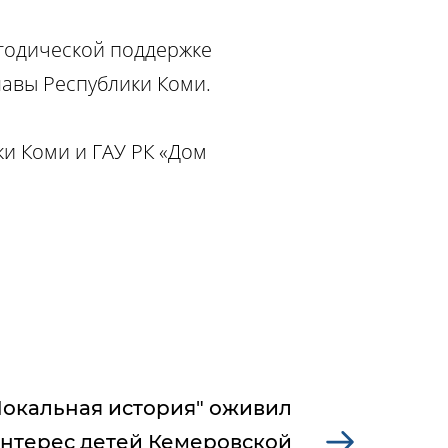
етодической поддержке
лавы Республики Коми.
и Коми и ГАУ РК «Дом
Локальная история" оживил
нтерес детей Кемеровской