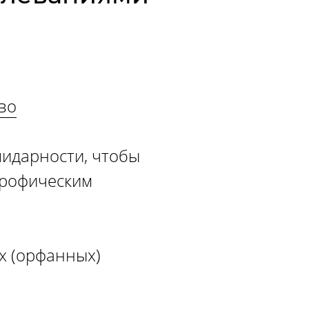
­во
лидарности, чтобы
трофическим
х (орфанных)