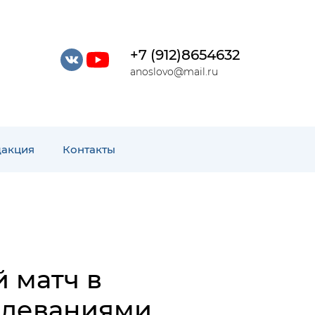
+7 (912)8654632
anoslovo@mail.ru
дакция
Контакты
 матч в
олеваниями