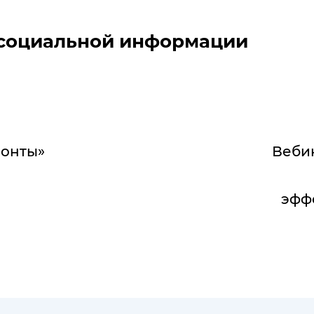
 социальной информации
зонты»
Веби
эфф