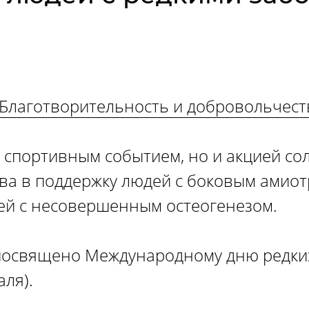
Благотвори­тель­ность и доброволь­чест
о спортивным событием, но и акцией со
тва в поддержку людей с боковым амио
дей с несовершенным остеогенезом.
посвящено Международному дню редки
ля).